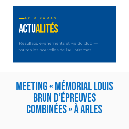
AC MIRAMAS
ACTU
ALITÉS
Résultats, événements et vie du club —
toutes les nouvelles de l'AC Miramas
Meeting « mémorial louis
brun d’épreuves
combinées » à Arles